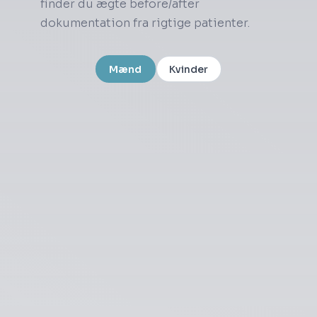
finder du ægte before/after
dokumentation fra rigtige patienter.
Mænd
Kvinder