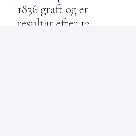
1836 graft og et
resultat efter 12
måneder
BEHANDLINGSFORLØB
Morten er 35 år og fik lavet sin
hårtransplantation hos Pilorum — 12
måneder senere er han "sindssygt glad"
for sit resultat.
Læs mere om forløbet