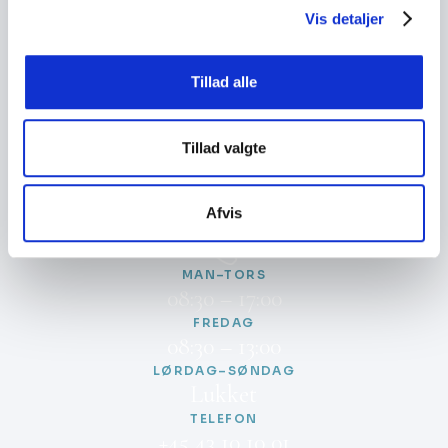
én konsultation
Vis detaljer
Book en gratis konsultation på 30 min og få lavet
en analyse af din situation og de muligheder du
Tillad alle
har.
Tillad valgte
Book Gratis Konsultation
RING: +45 43 10 10 01
Afvis
TELEFONTIDER
MAN–TORS
08:30 – 17:00
FREDAG
08:30 – 13:00
LØRDAG–SØNDAG
Lukket
TELEFON
+45 43 10 10 01