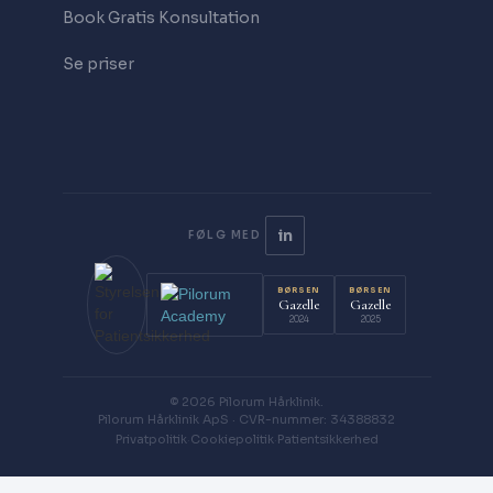
Book Gratis Konsultation
Se priser
in
FØLG MED
BØRSEN
BØRSEN
Gazelle
Gazelle
2024
2025
© 2026 Pilorum Hårklinik.
Pilorum Hårklinik ApS · CVR-nummer: 34388832
Privatpolitik
·
Cookiepolitik
·
Patientsikkerhed