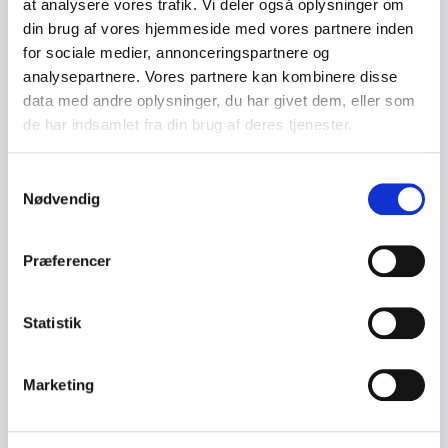
at analysere vores trafik. Vi deler også oplysninger om 
håndtere det.
din brug af vores hjemmeside med vores partnere inden 
Vil du vide mere om dit hårtab har også
for sociale medier, annonceringspartnere og 
muligheden for at booke en gratis
analysepartnere. Vores partnere kan kombinere disse 
konsultation hos os, hvor vi vil
data med andre oplysninger, du har givet dem, eller som 
undersøge eventuelle
de har indsamlet fra din brug af deres tjenester.
behandlingsmuligheder for dig..
Samtykkevalg
Nødvendig
Præferencer
Statistik
Marketing
TAG DET FØRSTE SKRIDT
Din rejse starter med