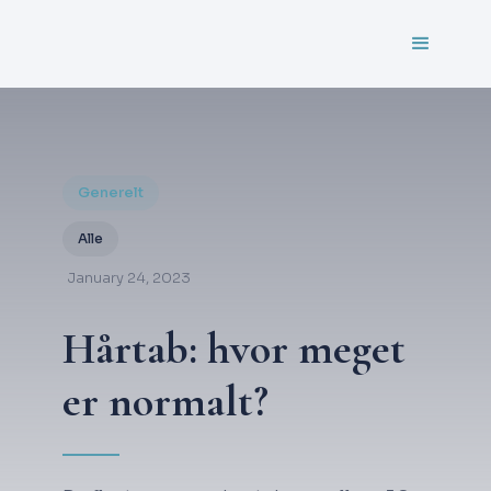
Generelt
Alle
January 24, 2023
Hårtab: hvor meget
er normalt?