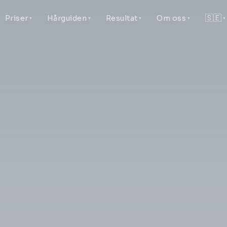
🇸🇪
Priser
Hårguiden
Resultat
Om oss